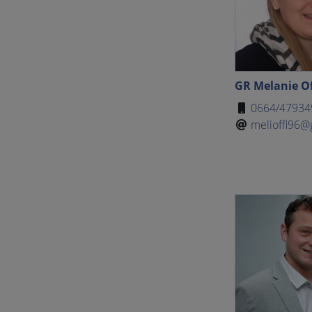
GR Melanie O
0664/47934
melioffi96@g