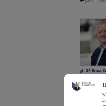
gassner.chri
gf. GR Ernst 
0676/96264
U
m.e.zehetgr
Wi
Zu
än