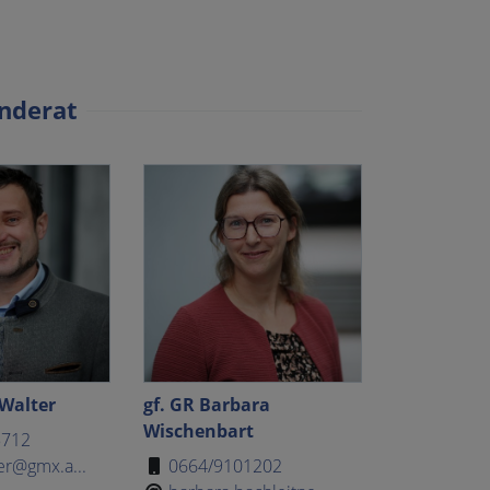
nderat
 Walter
gf. GR Barbara
Wischenbart
5712
er@gmx.a...
0664/9101202