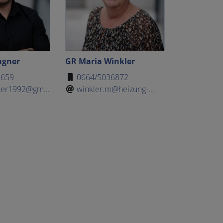
agner
GR Maria Winkler
5659
0664/5036872
er1992@gm...
winkler.m@heizung-...