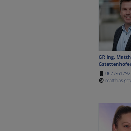
GR Ing. Matth
Gstettenhofe
0677/61792
matthias.gst