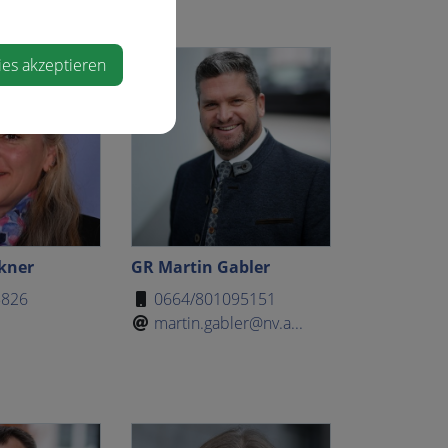
ies akzeptieren
kner
GR Martin Gabler
5826
0664/801095151
martin.gabler@nv.a...