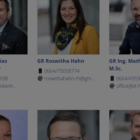
ias
GR Roswitha Hahn
GR Ing. Math
r
M.Sc.
0664/75058774
938
roswithahahn.rh@gm...
0664/435
ettenh...
office@zt-h