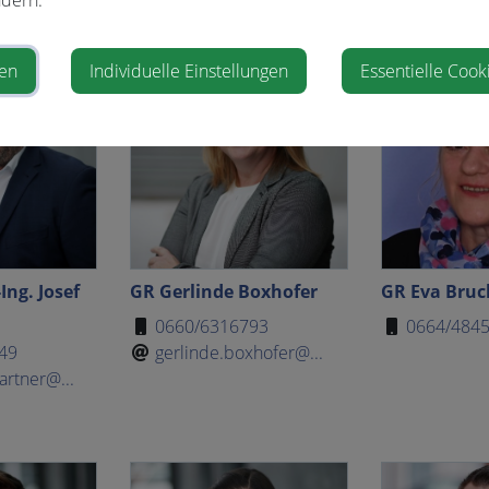
ren
Individuelle Einstellungen
Essentielle Cook
Ing. Josef
GR Gerlinde Boxhofer
GR Eva Bruc
0660/6316793
0664/484
49
gerlinde.boxhofer@...
artner@...