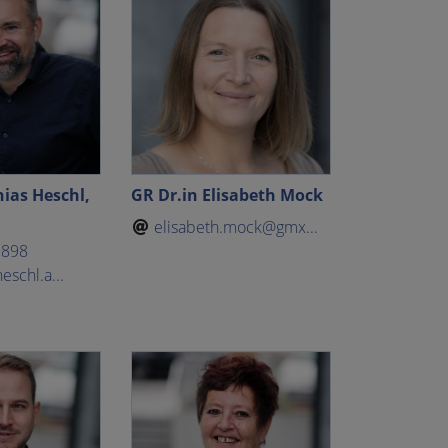
ias Heschl,
GR Dr.in Elisabeth Mock
elisabeth.mock@gmx...
9898
eschl.a...