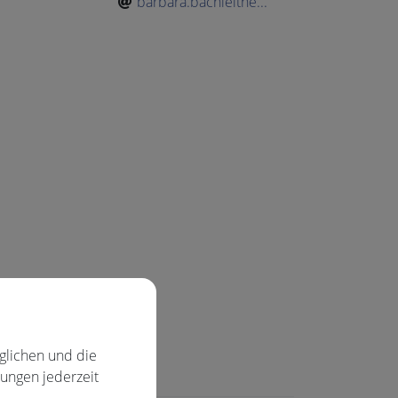
barbara.bachleitne...
glichen und die
lungen jederzeit