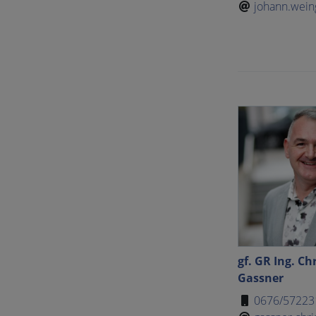
johann.weing
gf. GR Ing. Ch
Gassner
0676/57223