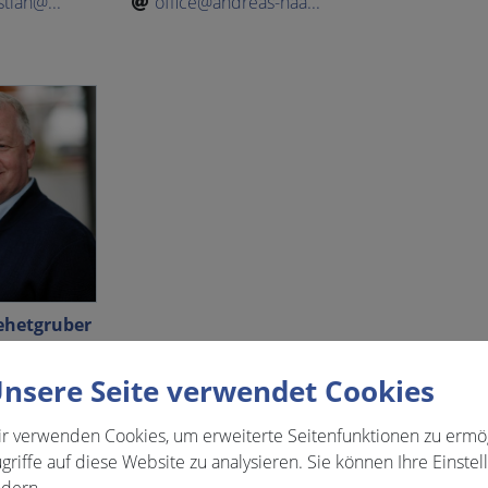
stian@...
office@andreas-haa...
Zehetgruber
04
nsere Seite verwendet Cookies
uber@ou...
r verwenden Cookies, um erweiterte Seitenfunktionen zu ermö
griffe auf diese Website zu analysieren. Sie können Ihre Einstel
Gemeinderat
dern.