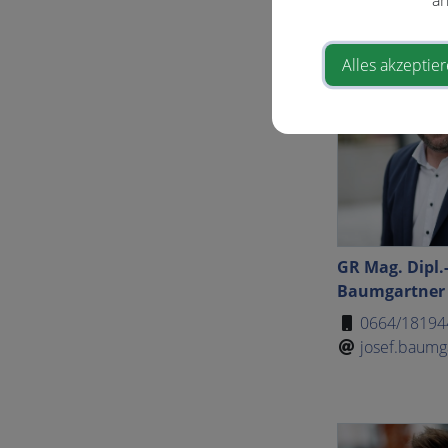
Alles akzeptie
GR Mag. Dipl.-
Baumgartner
0664/18194
josef.baumg