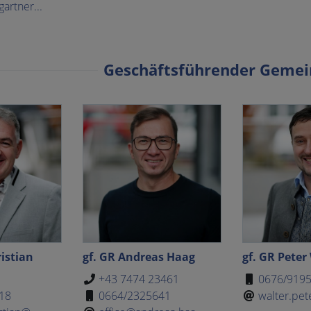
artner...
Geschäftsführender Gemei
ristian
gf. GR Andreas Haag
gf. GR Peter
+43 7474 23461
0676/919
18
0664/2325641
walter.pet