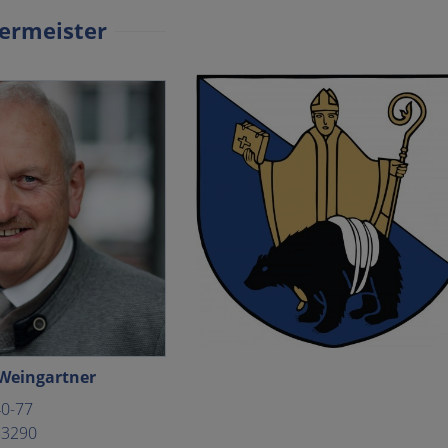
ermeister
Weingartner
40-77
53290