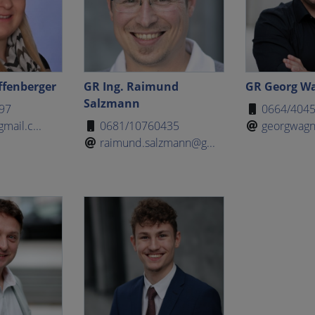
ffenberger
GR Ing. Raimund
GR Georg W
Salzmann
97
0664/404
mail.c...
0681/10760435
georgwagn
raimund.salzmann@g...