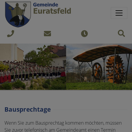
Springe direkt zu:
Sprungmarken
Sit
+43
gemeinde@euratsfeld.gv.at
Öffnungszeiten
7474
240
Bausprechtage
Wenn Sie zum Bausprechtag kommen möchten, müssen
Sie zuvor telefonisch am Gemeindeamt einen Termin