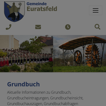
Springe direkt zu:
Sprungmarken
Sit
+43
gemeinde@euratsfeld.gv.at
Öffnungszeiten
7474
240
Grundbuch
Aktuelle Informationen zu Grundbuch,
Grundbucheintragungen, Grundbucheinsicht,
Grundbuchauszügen, Grundbuchabfragen