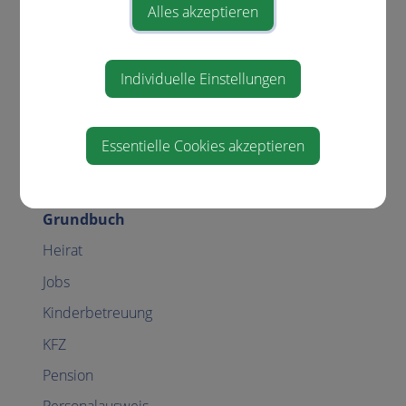
Menschen mit Behinderungen
Alles akzeptieren
Coronavirus
Erben und Vererben
Individuelle Einstellungen
Führerschein
Geburt
Essentielle Cookies akzeptieren
Gesetzliche Neuerungen
Gewalt in der Familie
Grundbuch
Heirat
Jobs
Kinderbetreuung
KFZ
Pension