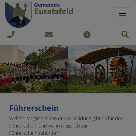
Springe direkt zu:
Sprungmarken
Sit
+43
gemeinde@euratsfeld.gv.at
Öffnungszeiten
7474
240
Führerschein
Welche Möglichkeiten der Ausbildung gibt es für den
Führerschein und wann muss ich zur
Führerscheinbehörde?