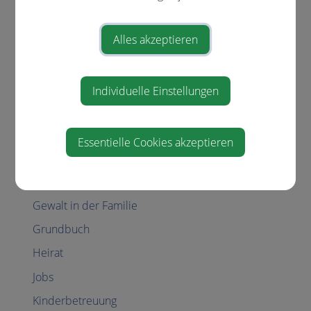
Aufenthalt in Österreich
Bauen
Alles akzeptieren
Menschen mit Behinderungen
Coronavirus
Individuelle Einstellungen
Erben und Vererben
Führerschein
Essentielle Cookies akzeptieren
Geburt
Gesetzliche Neuerungen
Gewalt in der Familie
Grundbuch
Heirat
Jobs
Kinderbetreuung