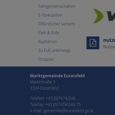
Fahrgemeinschaften
E-Tankstellen
Öffentlicher Verkehr
Park & Ride
nutz
Radfahren
Nutzu
Zu Fuß unterwegs
Ortsplan
Marktgemeinde Euratsfeld
Marktstraße 3
3324 Euratsfeld
Telefon:
+43 (0)7474/240
Telefax: +43 (0)7474/240-75
e-mail:
gemeinde@euratsfeld.gv.at