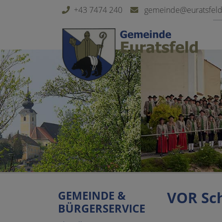
Sprungmarken
Springe direkt zu:
+43 7474 240
gemeinde@euratsfeld.
GEMEINDE &
VOR Sc
BÜRGERSERVICE