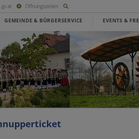
Site search toggle
gv.at
Öffnungszeiten
GEMEINDE & BÜRGERSERVICE
EVENTS & FRE
hnupperticket