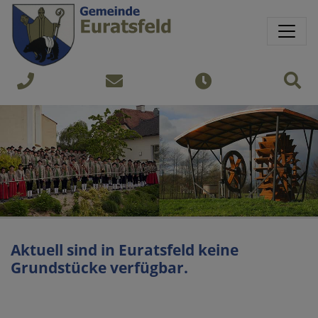
Springe direkt zu:
Sprungmarken
Sit
+43
gemeinde@euratsfeld.gv.at
Öffnungszeiten
7474
240
Aktuell sind in Euratsfeld keine
Grundstücke verfügbar.