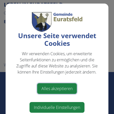
LEBEN IN EURATSFELD
Gemeindeeinrichtungen
Bauen & Wohnen
Freie Wohnungen
Unsere Seite verwendet
Grundstücke & Immobilien
Cookies
Flächenwidmungsplan
Wir verwenden Cookies, um erweiterte
Teilbebauungsplan
Seitenfunktionen zu ermöglichen und die
Wirtschaft
Zugriffe auf diese Website zu analysieren. Sie
können Ihre Einstellungen jederzeit ändern.
Marktgemeinde Euratsfeld
Marktstraße 3
Alles akzeptieren
3324 Euratsfeld
Telefon:
+43 (0)7474/240
Individuelle Einstellungen
Telefax: +43 (0)7474/240-75