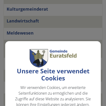
Kulturgemeinderat
Landwirtschaft
Meldewesen
Mitglied im Veranstaltungsbeirat des
PfarrGemeindeZentrums
Mobilitätsgemeinderat
Unsere Seite verwendet
Müllangelegenheiten
Cookies
Musikschule
Wir verwenden Cookies, um erweiterte
Seitenfunktionen zu ermöglichen und die
Öffentlichkeitsarbeit
Zugriffe auf diese Website zu analysieren. Sie
können Ihre Einstellungen jederzeit ändern.