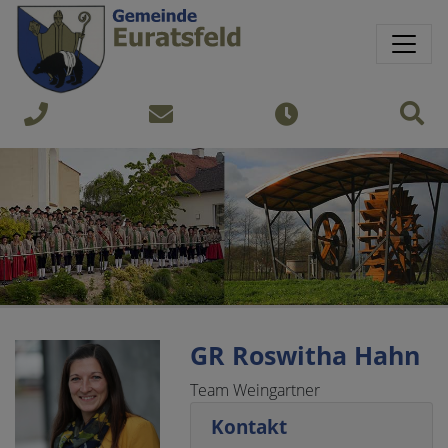
Springe direkt zu:
Sprungmarken
Sit
+43
gemeinde@euratsfeld.gv.at
Öffnungszeiten
7474
240
GR Roswitha Hahn
Team Weingartner
Kontakt