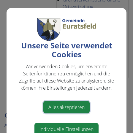
Ortsvertretung
Mitglied im
Veranstaltungsbeirat des
PfarrGemeindeZentrums
Prüfungsausschuss
Schulausschuss der
Unsere Seite verwendet
Mittelschulgemeinde
Cookies
Euratsfeld
Volksschulausschuss
Wir verwenden Cookies, um erweiterte
Seitenfunktionen zu ermöglichen und die
Zugriffe auf diese Website zu analysieren. Sie
können Ihre Einstellungen jederzeit ändern.
⇐ zurück
Alles akzeptieren
GEMEINDE & BÜRGERSERVICE
Aktuelles
Individuelle Einstellungen