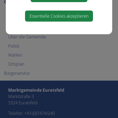
Gemeinde
Gemeindeamt
Essentielle Cookies akzeptieren
Gemeinderat
GR-Sitzungsprotokolle
Über die Gemeinde
Politik
Wahlen
Ortsplan
Bürgerservice
Marktgemeinde Euratsfeld
Marktstraße 3
3324 Euratsfeld
Telefon:
+43 (0)7474/240