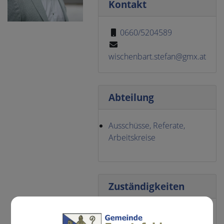
Kontakt
0660/5204589
wischenbart.stefan@gmx.at
Abteilung
Ausschüsse, Referate,
Arbeitskreise
Zuständigkeiten
Brand-, Zivilschutz- und