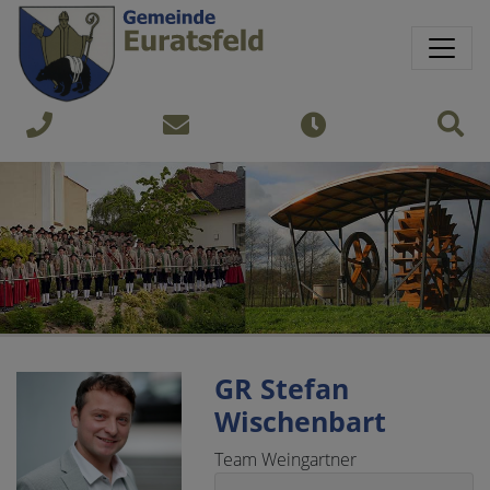
Springe direkt zu:
Sprungmarken
Sit
+43
gemeinde@euratsfeld.gv.at
Öffnungszeiten
7474
240
GR Stefan
Wischenbart
Team Weingartner