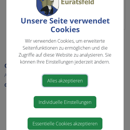
Sicherheitsbeauftragter
Ortsentwicklungsausschuss
Volksschulausschuss
Unsere Seite verwendet
Cookies
⇐ zurück
Wir verwenden Cookies, um erweiterte
Seitenfunktionen zu ermöglichen und die
Zugriffe auf diese Website zu analysieren. Sie
können Ihre Einstellungen jederzeit ändern.
GEMEINDE & BÜRGERSERVICE
AKTUELLES
Alles akzeptieren
GEMEINDE
Gemeindeamt
Individuelle Einstellungen
Gemeinderat
GR-Sitzungsprotokolle
Über die Gemeinde
Essentielle Cookies akzeptieren