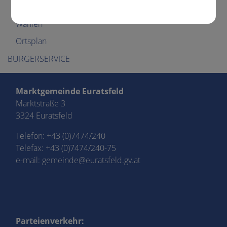
Politik
Wahlen
Ortsplan
BÜRGERSERVICE
Marktgemeinde Euratsfeld
Marktstraße 3
3324 Euratsfeld
Telefon:
+43 (0)7474/240
Telefax: +43 (0)7474/240-75
e-mail:
gemeinde@euratsfeld.gv.at
Parteienverkehr: