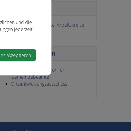
Abteilung
glichen und die
Ausschüsse, Referate, Arbeitskreise
lungen jederzeit
Zuständigkeiten
ies akzeptieren
Disziplinarkommission für
Gemeindebeamte
Ortsentwicklungsausschuss