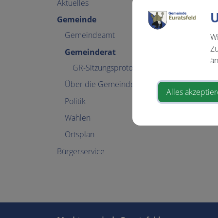
Aktuelles
U
Gemeinde
Gemeindeamt
Wi
Zu
Gemeinderat
än
GR-Sitzungsprotokolle
Über die Gemeinde
Alles akzeptie
Politik
Wahlen
Ortsplan
Bürgerservice