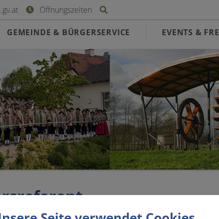
Site search toggle
gv.at
Öffnungszeiten
GEMEINDE & BÜRGERSERVICE
EVENTS & FRE
rsreferent
nsere Seite verwendet Cookies