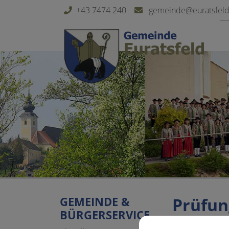
Sprungmarken
Springe direkt zu:
+43 7474 240
gemeinde@euratsfeld.
GEMEINDE &
Prüfun
BÜRGERSERVICE