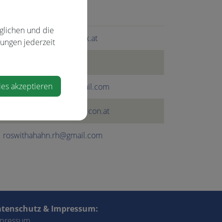
glichen und die
raimund.salzmann@gmx.at
lungen jederzeit
martin.gabler@nv.at
ies akzeptieren
georgwagner1992@gmail.com
josef.baumgartner@apricon.at
roswithahahn.rh@gmail.com
tenschutz & Impressum:
pressum