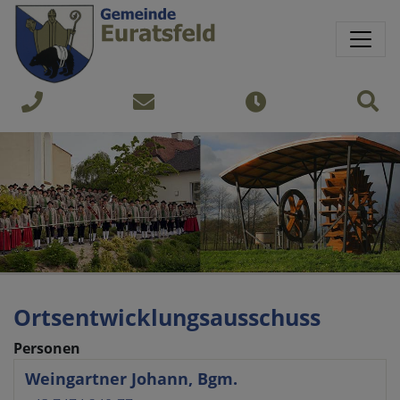
Springe direkt zu:
Sprungmarken
Sit
+43
gemeinde@euratsfeld.gv.at
Öffnungszeiten
7474
240
Ortsentwicklungsausschuss
Personen
Weingartner Johann, Bgm.
Name