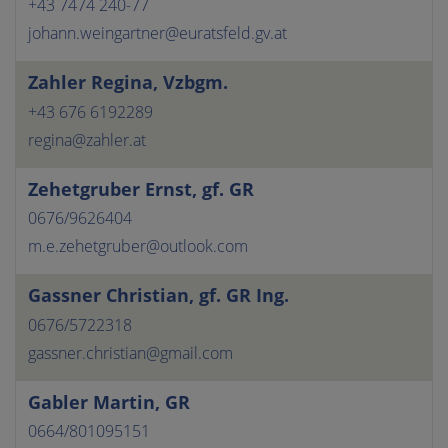
+43 7474 240-77
johann.weingartner@euratsfeld.gv.at
Telefon
Zahler Regina, Vzbgm.
E-Mail
+43 676 6192289
regina@zahler.at
Website
Zehetgruber Ernst, gf. GR
0676/9626404
m.e.zehetgruber@outlook.com
Gassner Christian, gf. GR Ing.
0676/5722318
gassner.christian@gmail.com
Gabler Martin, GR
0664/801095151