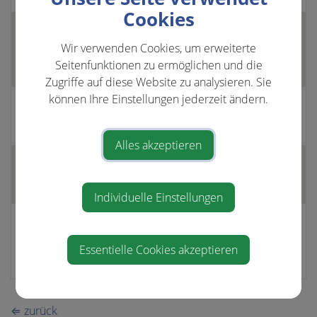
Cookies
Heschl Mathias, GR Ing.
0664/4359898
Wir verwenden Cookies, um erweiterte
Seitenfunktionen zu ermöglichen und die
office@zt-heschl.at
Zugriffe auf diese Website zu analysieren. Sie
können Ihre Einstellungen jederzeit ändern.
Bruckner Eva, GR
0664/4845826
Alles akzeptieren
Mock Elisabeth, GR Dr.in
elisabeth.mock@gmx.at
Individuelle Einstellungen
Salzmann Raimund, GR Ing.
0681/10760435
Essentielle Cookies akzeptieren
raimund.salzmann@gmx.at
⇐ zurück