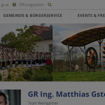
Site search toggle
gv.at
Öffnungszeiten
GEMEINDE & BÜRGERSERVICE
EVENTS & FRE
GR Ing. Matthias Gs
Team Weingartner