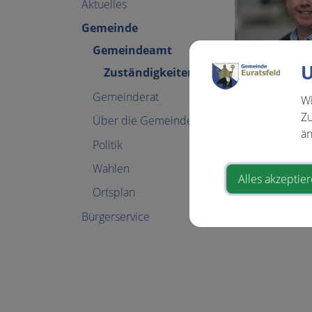
Aktuelles
Gemeinde
Gemeindeamt
U
Zuständigkeiten
Gemeinderat
Wi
Zu
Über die Gemeinde
än
Politik
Wahlen
Alles akzeptie
Ortsplan
Bürgerservice