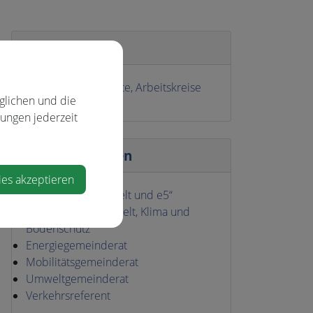
Abteilung
Ausschüsse, Referate, Arbeitskreise
glichen und die
lungen jederzeit
Zuständigkeiten
ies akzeptieren
Arbeitskreis „Umwelt und e5“
Ausschuss für Umwelt, Klima und
Bodenschutz
Energiegemeinderat
Mobilitätsgemeinderat
Umweltgemeinderat
Verkehrsreferent