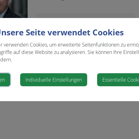
Kontakt
nsere Seite verwendet Cookies
0677/61792938
r verwenden Cookies, um erweiterte Seitenfunktionen zu ermö
matthias.gstettenhofer@gmail.com
griffe auf diese Website zu analysieren. Sie können Ihre Einstel
dern.
ren
Individuelle Einstellungen
Essentielle Cook