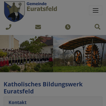
Springe direkt zu:
Sprungmarken
Sit
+43
gemeinde@euratsfeld.gv.at
Öffnungszeiten
7474
240
Katholisches Bildungswerk
Euratsfeld
Kontakt