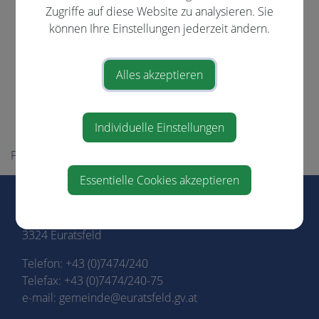
Vereine
Zugriffe auf diese Website zu analysieren. Sie
können Ihre Einstellungen jederzeit ändern.
Energie - Themenweg
Kulturelles
Alles akzeptieren
Gesunde Gemeinde
Familienfreundliche Gemeinde
Individuelle Einstellungen
Familienfreundliche Region
Für Besucher
Essentielle Cookies akzeptieren
Marktgemeinde Euratsfeld
Marktstraße 3
3324 Euratsfeld
Telefon:
+43 (0)7474/240
Telefax: +43 (0)7474/240-75
e-mail:
gemeinde@euratsfeld.gv.at