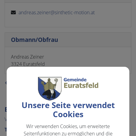
andreas.zeiner@sinthetic-motion.at
Obmann/Obfrau
Andreas Zeiner
3324 Euratsfeld
⇐ zurück
Unsere Seite verwendet
EVENTS & FREIZEIT
Cookies
VERANSTALTUNGEN
Wir verwenden Cookies, um erweiterte
TOURISMUS & FREIZEIT
Seitenfunktionen zu ermöglichen und die