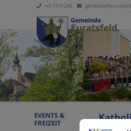
Sprungmarken
Springe direkt zu:
+43 7474 240
gemeinde@euratsfeld.
EVENTS &
Kathol
FREIZEIT