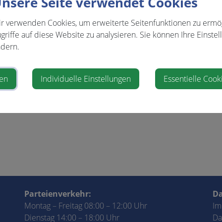
nsere Seite verwendet Cookies
Obmann
r verwenden Cookies, um erweiterte Seitenfunktionen zu ermö
Leiterin L
griffe auf diese Website zu analysieren. Sie können Ihre Einstel
dern.
ren
Individuelle Einstellungen
Essentielle Cook
Parteienverkehr:
Da
Montag – Freitag 08:00 – 12:00 Uhr
Im
Dienstag 14:00 – 18:00 Uhr
Da