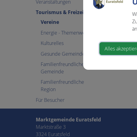
U
Veranstaltungen
Tourismus & Freizeit
Wi
Zu
Vereine
än
Energie - Themenweg
Kulturelles
⇐ zurück
Alles akzeptie
Gesunde Gemeinde
Familienfreundliche
Gemeinde
Familienfreundliche
Region
Für Besucher
Marktgemeinde Euratsfeld
Marktstraße 3
3324 Euratsfeld