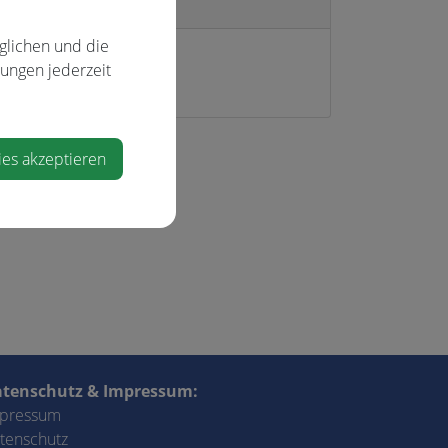
/Obfrau
glichen und die
ea Gabler
lungen jederzeit
ies akzeptieren
tenschutz & Impressum:
pressum
tenschutz