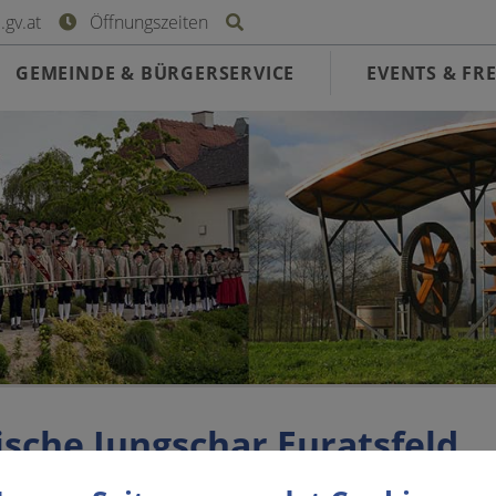
Site search toggle
gv.at
Öffnungszeiten
GEMEINDE & BÜRGERSERVICE
EVENTS & FRE
ische Jungschar Euratsfeld