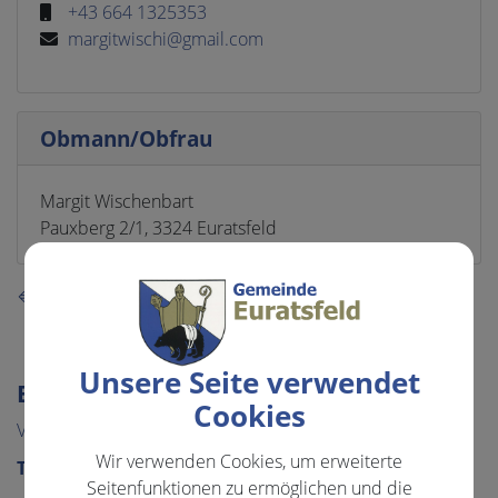
+43 664 1325353
margitwischi@gmail.com
Obmann/Obfrau
Margit Wischenbart
Pauxberg 2/1, 3324 Euratsfeld
⇐ zurück
Unsere Seite verwendet
EVENTS & FREIZEIT
Cookies
VERANSTALTUNGEN
Wir verwenden Cookies, um erweiterte
TOURISMUS & FREIZEIT
Seitenfunktionen zu ermöglichen und die