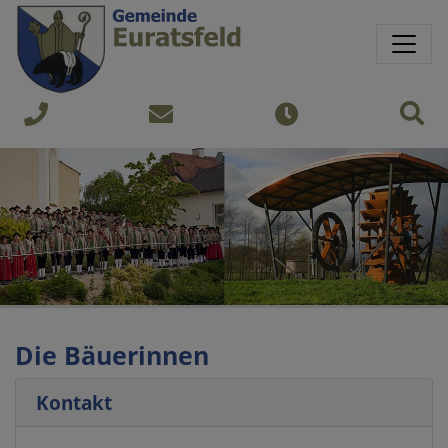
Springe direkt zu:
Sprungmarken
Sit
+43
gemeinde@euratsfeld.gv.at
Öffnungszeiten
7474
240
Die Bäuerinnen
Kontakt