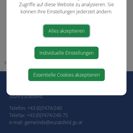
Vereine
Zugriffe auf diese Website zu analysieren. Sie
können Ihre Einstellungen jederzeit ändern.
Energie - Themenweg
Kulturelles
Alles akzeptieren
Gesunde Gemeinde
Familienfreundliche Gemeinde
Familienfreundliche Region
Individuelle Einstellungen
Für Besucher
Essentielle Cookies akzeptieren
Marktgemeinde Euratsfeld
Marktstraße 3
3324 Euratsfeld
Telefon:
+43 (0)7474/240
Telefax: +43 (0)7474/240-75
e-mail:
gemeinde@euratsfeld.gv.at