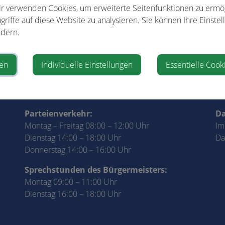
r verwenden Cookies, um erweiterte Seitenfunktionen zu ermö
Veranstalter
griffe auf diese Website zu analysieren. Sie können Ihre Einstel
dern.
NÖs Senioren
ren
Individuelle Einstellungen
Essentielle Cook
Parteienverkehr:
Da
Montag – Freitag 08:00 – 12:00 Uhr
Im
Dienstag 14:00 – 18:00 Uhr
Da
Donnerstag 14:00 – 16:00 Uhr
Sprechstunden des Bürgermeisters:
Montag 09:00 – 11:00 Uhr
Dienstag 16:00 – 18:00 Uhr