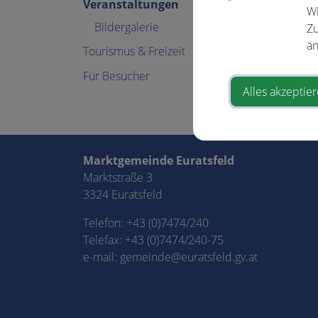
Veranstaltungen
Wi
Bildergalerie
Zu
än
Tourismus & Freizeit
Für Besucher
Alles akzeptie
⇐ zurück
Marktgemeinde Euratsfeld
Marktstraße 3
3324 Euratsfeld
Telefon:
+43 (0)7474/240
Telefax: +43 (0)7474/240-75
e-mail:
gemeinde@euratsfeld.gv.at