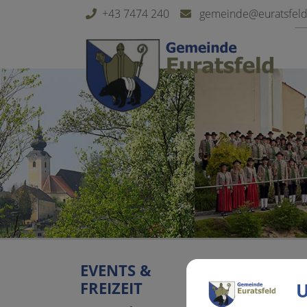
Sprungmarken
Springe direkt zu:
+43 7474 240
gemeinde@euratsfeld.
EVENTS &
Senior
FREIZEIT
U
Mittwoch, 02