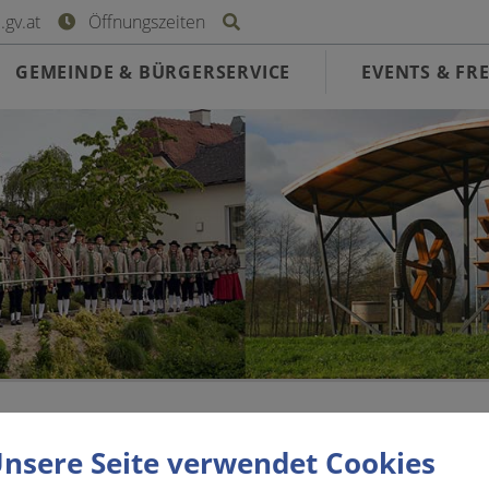
Site search toggle
gv.at
Öffnungszeiten
GEMEINDE & BÜRGERSERVICE
EVENTS & FRE
en Rorate Messe
nsere Seite verwendet Cookies
. Dezember 2026