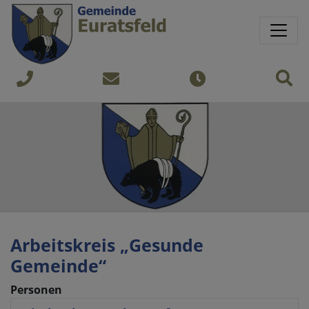
Springe direkt zu:
Sprungmarken
Sit
+43
gemeinde@euratsfeld.gv.at
Öffnungszeiten
7474
240
Arbeitskreis „Gesunde
Gemeinde“
Personen