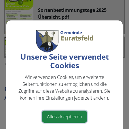
Sortenbestimmungstage 2025
Übersicht.pdf
Sortendatenblatt.pdf
Unsere Seite verwendet
⇐ zurück
Cookies
Wir verwenden Cookies, um erweiterte
Seitenfunktionen zu ermöglichen und die
GEMEINDE & BÜRGERSERVICE
Zugriffe auf diese Website zu analysieren. Sie
können Ihre Einstellungen jederzeit ändern.
Aktuelles
Amtstafel
Alles akzeptieren
Imagefilm
Bildungsangebote