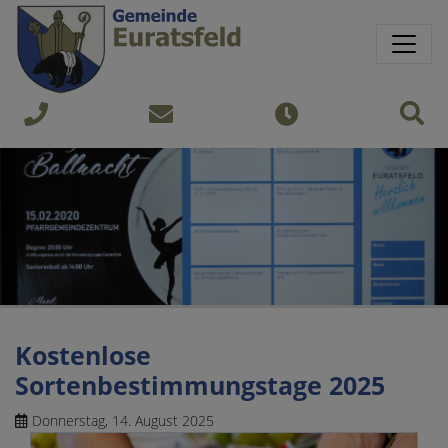
Springe direkt zu:
Sprungmarken
Sit
+43
gemeinde@euratsfeld.gv.at
Öffnungszeiten
7474
240
Kostenlose
Sortenbestimmungstage 2025
Donnerstag, 14. August 2025