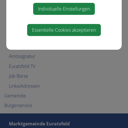
Gemeindenachrichten
Individuelle Einstellungen
Gemeindevision
WhatsApp-Service
Essentielle Cookies akzeptieren
Neuigkeiten
Energie und Umwelt
Amtssignatur
Euratsfeld TV
Job Börse
Links/Adressen
Gemeinde
Bürgerservice
Marktgemeinde Euratsfeld