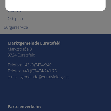
Politik
Wahlen
Ortsplan
Bürgerservice
Marktgemeinde Euratsfeld
Marktstraße 3
3324 Euratsfeld
Telefon:
+43 (0)7474/240
Telefax: +43 (0)7474/240-75
e-mail:
gemeinde@euratsfeld.gv.at
Parteienverkehr: