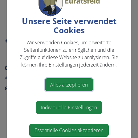
Hahn Roswitha, GR
0664/75058774
roswithahahn.rh@gmail.com
Unsere Seite verwendet
Cookies
⇐ zurück
Wir verwenden Cookies, um erweiterte
Seitenfunktionen zu ermöglichen und die
Zugriffe auf diese Website zu analysieren. Sie
können Ihre Einstellungen jederzeit ändern.
GEMEINDE & BÜRGERSERVICE
Aktuelles
Alles akzeptieren
Gemeinde
Gemeindeamt
Individuelle Einstellungen
Gemeinderat
GR-Sitzungsprotokolle
Über die Gemeinde
Essentielle Cookies akzeptieren