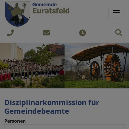
Springe direkt zu:
Sprungmarken
Sit
+43
gemeinde@euratsfeld.gv.at
Öffnungszeiten
7474
240
Disziplinarkommission für
Gemeindebeamte
Personen