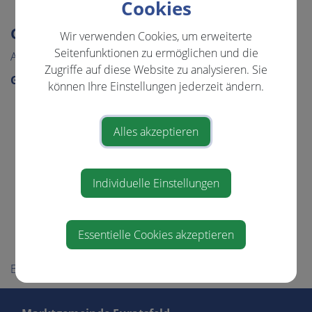
Cookies
GEMEINDE & BÜRGERSERVICE
Wir verwenden Cookies, um erweiterte
Seitenfunktionen zu ermöglichen und die
Aktuelles
Zugriffe auf diese Website zu analysieren. Sie
Gemeinde
können Ihre Einstellungen jederzeit ändern.
Gemeindeamt
Gemeinderat
Alles akzeptieren
GR-Sitzungsprotokolle
Über die Gemeinde
Individuelle Einstellungen
Politik
Wahlen
Essentielle Cookies akzeptieren
Ortsplan
Bürgerservice