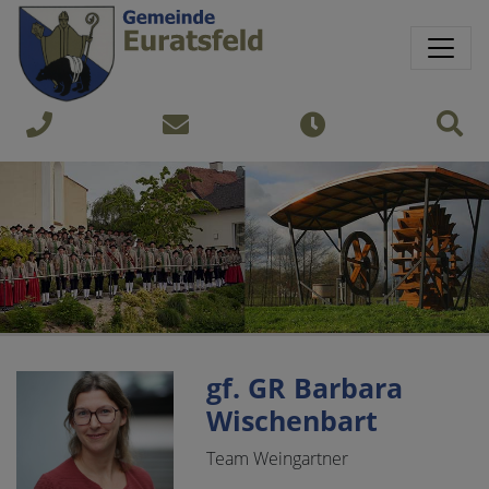
Springe direkt zu:
Sprungmarken
Sit
+43
gemeinde@euratsfeld.gv.at
Öffnungszeiten
7474
240
gf. GR Barbara
Wischenbart
Team Weingartner