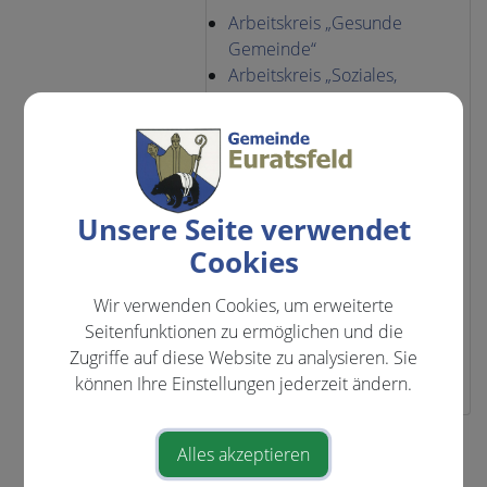
Arbeitskreis „Gesunde
Gemeinde“
Arbeitskreis „Soziales,
Familie und Familien-Audit“
Beauftragte Familien-Audit
Gemeindereferentin für
„Gesunde Gemeinde“
Schulausschuss der
Unsere Seite verwendet
Mittelschulgemeinde
Cookies
Euratsfeld
Sozialreferentin im
Wir verwenden Cookies, um erweiterte
Sozialbeirat der BH
Seitenfunktionen zu ermöglichen und die
Amstetten
Zugriffe auf diese Website zu analysieren. Sie
Volksschulausschuss
können Ihre Einstellungen jederzeit ändern.
⇐ zurück
Alles akzeptieren