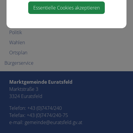
Gemeinderat
Essentielle Cookies akzeptieren
GR-Sitzungsprotokolle
Über die Gemeinde
Politik
Wahlen
Ortsplan
Bürgerservice
Marktgemeinde Euratsfeld
Marktstraße 3
3324 Euratsfeld
Telefon:
+43 (0)7474/240
Telefax: +43 (0)7474/240-75
e-mail:
gemeinde@euratsfeld.gv.at