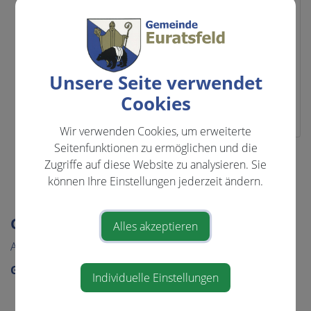
und Bodenschutz
EU-Gemeinderat
Öffentlichkeitsarbeit
Ortsentwicklungsausschuss
Prüfungsausschuss
Unsere Seite verwendet
Vertreter in der Musikschule
Cookies
Ybbsfeld
Wir verwenden Cookies, um erweiterte
Seitenfunktionen zu ermöglichen und die
⇐ zurück
Zugriffe auf diese Website zu analysieren. Sie
können Ihre Einstellungen jederzeit ändern.
GEMEINDE & BÜRGERSERVICE
Alles akzeptieren
Aktuelles
Gemeinde
Individuelle Einstellungen
Gemeindeamt