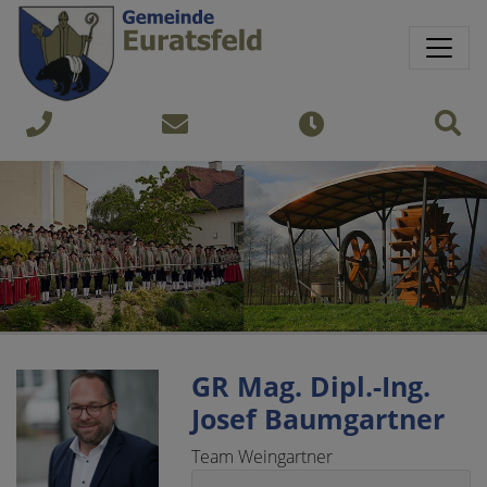
Springe direkt zu:
Sprungmarken
Sit
+43
gemeinde@euratsfeld.gv.at
Öffnungszeiten
7474
240
GR Mag. Dipl.-Ing.
Josef Baumgartner
Team Weingartner