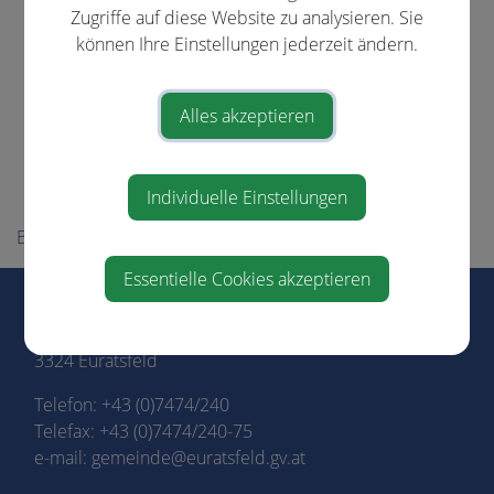
Zuständigkeiten
Zugriffe auf diese Website zu analysieren. Sie
können Ihre Einstellungen jederzeit ändern.
Gemeinderat
Über die Gemeinde
Alles akzeptieren
Politik
Wahlen
Individuelle Einstellungen
Ortsplan
BÜRGERSERVICE
Essentielle Cookies akzeptieren
Marktgemeinde Euratsfeld
Marktstraße 3
3324 Euratsfeld
Telefon:
+43 (0)7474/240
Telefax: +43 (0)7474/240-75
e-mail:
gemeinde@euratsfeld.gv.at