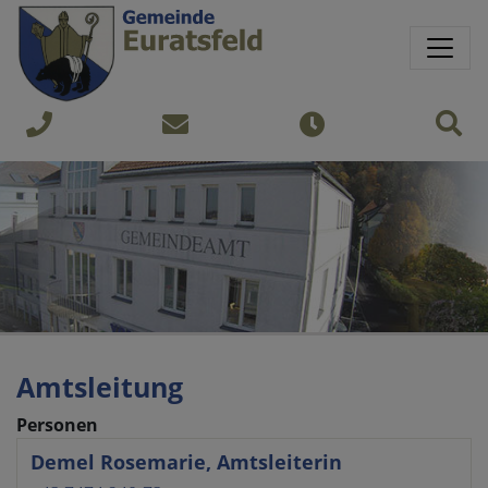
Springe direkt zu:
Sprungmarken
Sit
+43
gemeinde@euratsfeld.gv.at
Öffnungszeiten
7474
240
Amtsleitung
Personen
Demel Rosemarie, Amtsleiterin
Name