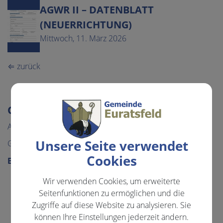
AGWR II – DATENBLATT
(NEUERRICHTUNG)
Mittwoch, 11. März 2026
⇐ zurück
GEMEINDE & BÜRGERSERVICE
Aktuelles
Unsere Seite verwendet
Gemeinde
Cookies
Bürgerservice
Abgaben
Wir verwenden Cookies, um erweiterte
Seitenfunktionen zu ermöglichen und die
Förderungen
Zugriffe auf diese Website zu analysieren. Sie
Formulare
können Ihre Einstellungen jederzeit ändern.