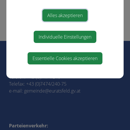
Hinweise für Bauwerber
Lebenslagen
Alles akzeptieren
Müllabfuhr
Verkehr & Mobilität
Individuelle Einstellungen
Marktgemeinde Euratsfeld
Essentielle Cookies akzeptieren
Marktstraße 3
3324 Euratsfeld
Telefon:
+43 (0)7474/240
Telefax: +43 (0)7474/240-75
e-mail:
gemeinde@euratsfeld.gv.at
Parteienverkehr: