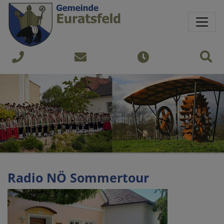
Springe direkt zu:
Sprungmarken
Sit
+43
gemeinde@euratsfeld.gv.at
Öffnungszeiten
7474
240
Radio NÖ Sommertour