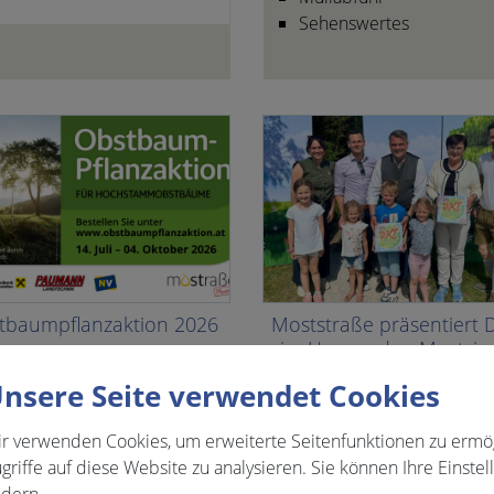
Sehenswertes
tbaumpflanzaktion 2026
Moststraße präsentiert 
im Herzen den Mostvier
alle Neuigkeiten
nsere Seite verwendet Cookies
r verwenden Cookies, um erweiterte Seitenfunktionen zu ermö
griffe auf diese Website zu analysieren. Sie können Ihre Einstel
dern.