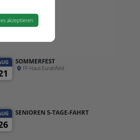
ies akzeptieren
Flussradeln an Ybbs, Kleiner
SOMMERFEST
Ybbs, Erlauf und Kleiner Erlauf
AUG
FF-Haus Euratsfeld
21
SENIOREN 5-TAGE-FAHRT
AUG
26