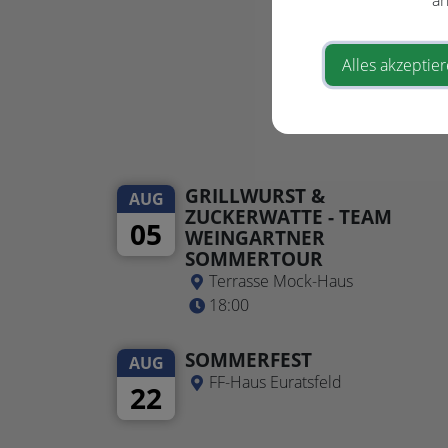
Alles akzeptie
GRILLWURST &
AUG
ZUCKERWATTE - TEAM
05
WEINGARTNER
SOMMERTOUR
Terrasse Mock-Haus
18:00
SOMMERFEST
AUG
FF-Haus Euratsfeld
22